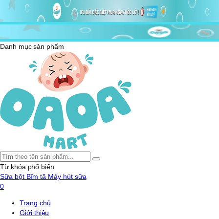
Danh mục sản phẩm
Từ khóa phổ biến
Sữa bột
Bĩm tã
Máy hút sữa
0
Trang chủ
Giới thiệu