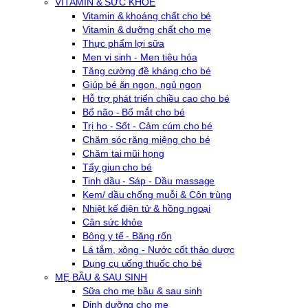
VITAMIN & SỨC KHỎE
Vitamin & khoáng chất cho bé
Vitamin & dưỡng chất cho mẹ
Thực phẩm lợi sữa
Men vi sinh - Men tiêu hóa
Tăng cường đề kháng cho bé
Giúp bé ăn ngon, ngủ ngon
Hỗ trợ phát triển chiều cao cho bé
Bổ não - Bổ mắt cho bé
Trị ho - Sốt - Cảm cúm cho bé
Chăm sóc răng miệng cho bé
Chăm tai mũi họng
Tẩy giun cho bé
Tinh dầu - Sáp - Dầu massage
Kem/ dầu chống muỗi & Côn trùng
Nhiệt kế điện tử & hồng ngoại
Cân sức khỏe
Bông y tế - Băng rốn
Lá tắm, xông - Nước cốt thảo dược
Dụng cụ uống thuốc cho bé
MẸ BẦU & SAU SINH
Sữa cho mẹ bầu & sau sinh
Dinh dưỡng cho mẹ