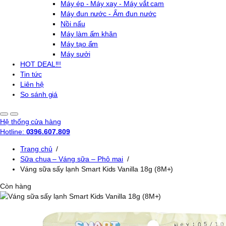
Máy ép - Máy xay - Máy vắt cam
Máy đun nước - Ấm đun nước
Nồi nấu
Máy làm ấm khăn
Máy tạo ẩm
Máy sưởi
HOT DEAL!!!
Tin tức
Liên hệ
So sánh giá
Hệ thống cửa hàng
Hotline:
0396.607.809
Trang chủ
/
Sữa chua – Váng sữa – Phô mai
/
Váng sữa sấy lạnh Smart Kids Vanilla 18g (8M+)
Còn hàng