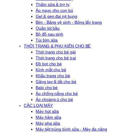
Thấm sữa & trợ ty
Áo ngực cho con bú
Gel & gen đai nịt bụng
Bỉm - Băng vệ sinh - Bông tẩy trang
Quần lót bầu
Bộ đồ sau sinh
Túi bỉm sữa
THỜI TRANG & PHỤ KIỆN CHO BÉ
Thời trang cho bé gái
Thời trang cho bé trai
Đồ bơi cho bé
Kính mắt cho bé
Khẩu trang cho bé
Găng tay & tất cho bé
Balo cho bé
Áo chống nắng cho bé
Áo choàng ủ cho bé
CÁC LOẠI MÁY
Máy hút sữa
Máy hâm sữa
Máy pha sữa
Máy tiệt trùng bình sữa - Máy đa năng