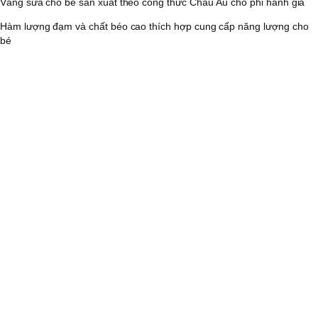
Váng sữa cho bé sản xuất theo công thức Châu Âu cho phi hành gia
Hàm lượng đạm và chất béo cao thích hợp cung cấp năng lượng cho
bé