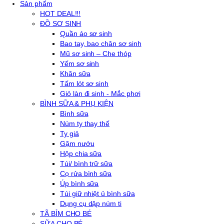
Sản phẩm
HOT DEAL!!!
ĐỒ SƠ SINH
Quần áo sơ sinh
Bao tay, bao chân sơ sinh
Mũ sơ sinh – Che thóp
Yếm sơ sinh
Khăn sữa
Tấm lót sơ sinh
Giỏ làn đi sinh - Mắc phơi
BÌNH SỮA & PHỤ KIỆN
Bình sữa
Núm ty thay thế
Ty giả
Gặm nướu
Hộp chia sữa
Túi/ bình trữ sữa
Cọ rửa bình sữa
Úp bình sữa
Túi giữ nhiệt ủ bình sữa
Dụng cụ dập núm ti
TÃ BỈM CHO BÉ
SỮA CHO BÉ