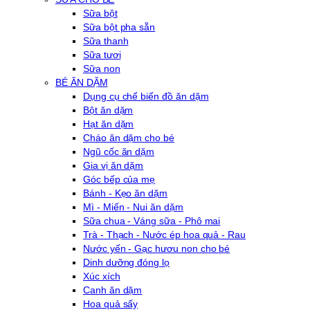
Sữa bột
Sữa bột pha sẵn
Sữa thanh
Sữa tươi
Sữa non
BÉ ĂN DẶM
Dụng cụ chế biến đồ ăn dặm
Bột ăn dặm
Hạt ăn dặm
Cháo ăn dặm cho bé
Ngũ cốc ăn dặm
Gia vị ăn dặm
Góc bếp của mẹ
Bánh - Kẹo ăn dặm
Mì - Miến - Nui ăn dặm
Sữa chua - Váng sữa - Phô mai
Trà - Thạch - Nước ép hoa quả - Rau
Nước yến - Gạc hươu non cho bé
Dinh dưỡng đóng lọ
Xúc xích
Canh ăn dặm
Hoa quả sấy