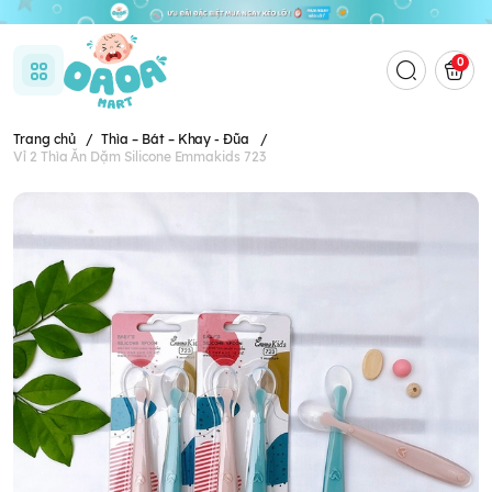
0
Trang chủ
/
Thìa – Bát – Khay - Đũa
/
Vỉ 2 Thìa Ăn Dặm Silicone Emmakids 723