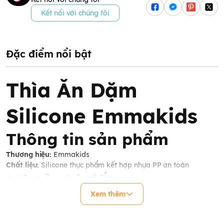
Kết nối với chúng tôi
Đặc điểm nổi bật
Thìa Ăn Dặm
Silicone Emmakids
Thông tin sản phẩm
Thương hiệu:
Emmakids
Chất liệu:
Silicone thực phẩm kết hợp nhựa PP an toàn
Mô tả chi tiết
Xem thêm
Thìa ăn dặm Emmakids được thiết kế dành riêng cho bé trong
giai đoạn bắt đầu ăn dặm. Chất liệu mềm mại, an toàn cho
nướu và răng non, giúp bé làm quen với việc ăn uống một cách