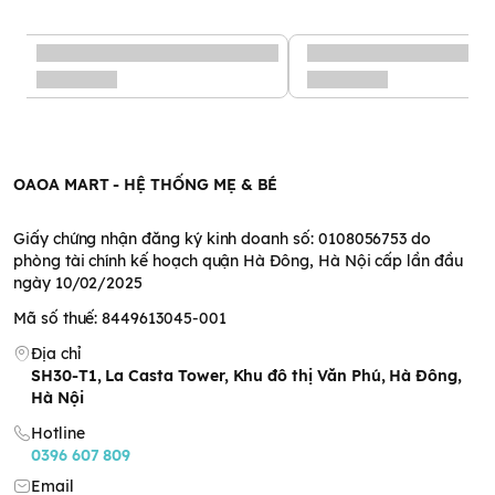
Lưu ý
Không dùng thìa khi có dấu hiệu rách, hỏng.
Tránh để gần nguồn nhiệt cao trong thời gian dài.
Luôn có sự giám sát của người lớn khi bé sử dụng.
Xuất xứ
Xuất xứ:
Trung Quốc
OAOA MART - HỆ THỐNG MẸ & BÉ
Giấy chứng nhận đăng ký kinh doanh số: 0108056753 do
phòng tài chính kế hoạch quận Hà Đông, Hà Nội cấp lần đầu
ngày 10/02/2025
Mã số thuế: 8449613045-001
Địa chỉ
SH30-T1, La Casta Tower, Khu đô thị Văn Phú, Hà Đông,
Hà Nội
Hotline
0396 607 809
Email