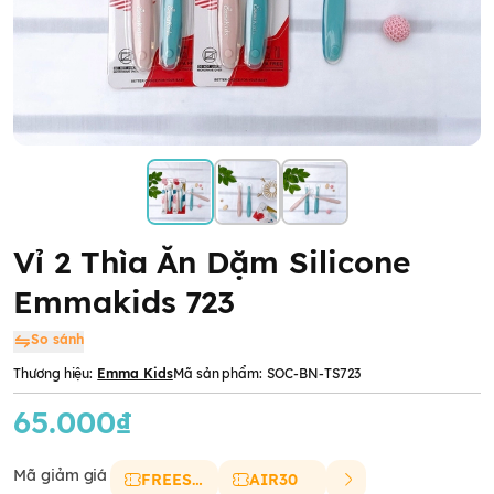
Vỉ 2 Thìa Ăn Dặm Silicone
Emmakids 723
So sánh
Thương hiệu:
Emma Kids
Mã sản phẩm:
SOC-BN-TS723
65.000₫
Mã giảm giá
FREESHIP
AIR30