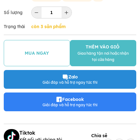
Số lượng
Trạng thái
còn 3 sản phẩm
THÊM VÀO GIỎ
MUA NGAY
Giao hàng tận nơi hoặc nhận
tại cửa hàng
Zalo
Giải đáp và hỗ trợ ngay tức thì
Facebook
Giải đáp và hỗ trợ ngay tức thì
Tiktok
Chia sẻ
Kết nối với chúng tôi